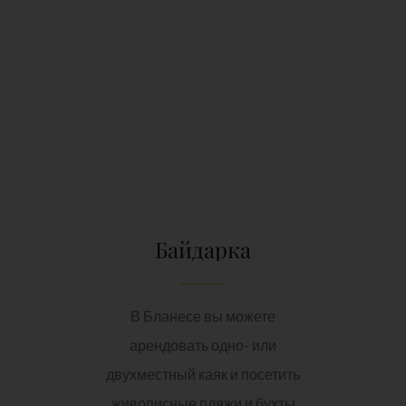
Байдарка
В Бланесе вы можете
арендовать одно- или
двухместный каяк и посетить
живописные пляжи и бухты
нашего города.
СМ. ПОДРОБНЕЕ