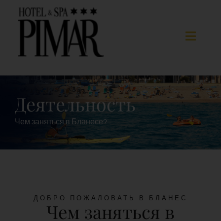
Skip
to
content
Toggle
Naviga
Спальни
Деятельность
Гостиничные услуги
Чем заняться в Бланесе?
Spa
Blanes
ДОБРО ПОЖАЛОВАТЬ В БЛАНЕС
Чем заняться в
ГАЛЕРЕЯ