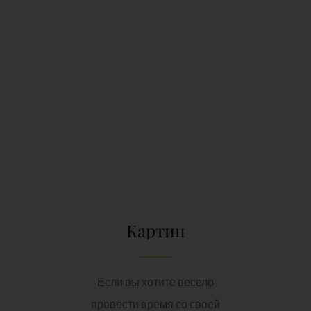
Картин
Если вы хотите весело
провести время со своей
семьей или друзьями,
рекомендуем вам посетить
картинг Бланес.
СМ. ПОДРОБНЕЕ