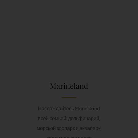
Marineland
Наслаждайтесь Marineland
всей семьей: дельфинарий,
морской зоопарк и аквапарк,
среди прочих видов
разнообразных шоу.
СМ. ПОДРОБНЕЕ