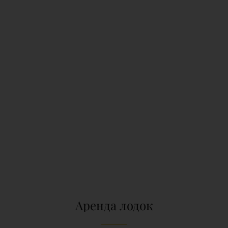
Аренда лодок
Получите незабываемые
впечатления, арендовав лодку
и став капитаном на один день,
вы сможете понырять в
недоступных уголках и
порыбачить в
привилегированных местах.