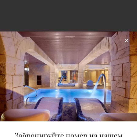
Jetski
Возьмите напрокат гидроцикл и
почувствуйте адреналин,
наслаждаясь побережьем
Коста-Брава и невероятными
видами окрестностей.
СМ. ПОДРОБНЕЕ
Забронируйте номер на нашем