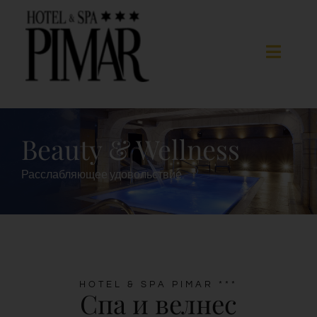
Skip
to
content
Toggle
Naviga
Спальни
Beauty & Wellness
Гостиничные услуги
Расслабляющее удовольствие.
Spa
Blanes
HOTEL & SPA PIMAR ***
Спа и велнес
ГАЛЕРЕЯ