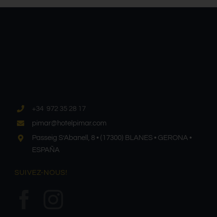
+34 972 35 28 17
pimar@hotelpimar.com
Passeig S’Abanell, 8 • (17300) BLANES • GERONA •
ESPAÑA
SUIVEZ-NOUS!