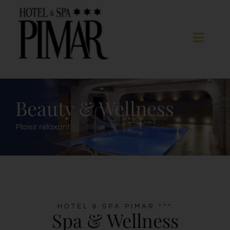
Skip
to
content
Toggle
Naviga
Chambres
Beauty & Wellness
Services d’hôtel
Plaisir relaxant.
Spa
Blanes
HOTEL & SPA PIMAR ***
Spa & Wellness
Galerie