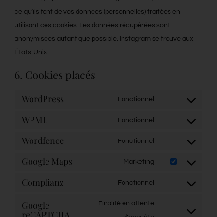
ce qu’ils font de vos données (personnelles) traitées en
utilisant ces cookies. Les données récupérées sont
anonymisées autant que possible. Instagram se trouve aux
États-Unis.
6. Cookies placés
WordPress
Fonctionnel
Consent
WPML
to
Fonctionnel
Consent
service
Wordfence
to
Fonctionnel
wordpress
Consent
service
Google Maps
to
Marketing
wpml
Consent
service
Complianz
to
Fonctionnel
wordfence
Consent
service
to
Google
Finalité en attente
google-
reCAPTCHA
service
Consent
d’enquête