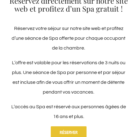
Réservez directement sur notre site
web et profitez d’un Spa gratuit !
Vous avez chargé la politique de cookies sans le support de
javascript. Sur AMP, vous pouvez utiliser l’onglet de gestion du
consentement en bas de la page.
Réservez votre séjour sur notre site web et profitez
8. Activer/désactiver et supprimer les
d’une séance de Spa offerte pour chaque occupant
cookies
de la chambre.
Vous pouvez utiliser votre navigateur internet pour supprimer
L’offre est valable pour les réservations de 3 nuits ou
automatiquement ou manuellement les cookies. Vous pouvez
plus. Une séance de Spa par personne et par séjour
également spécifier que certains cookies ne peuvent pas être
est incluse afin de vous offrir un moment de détente
placés. Une autre option consiste à modifier les réglages de
pendant vos vacances.
votre navigateur Internet afin que vous receviez un message
à chaque fois qu’un cookie est placé. Pour plus d’informations
L’accès au Spa est réservé aux personnes âgées de
sur ces options, reportez-vous aux instructions de la section
16 ans et plus.
Aide de votre navigateur.
RÉSERVER
Veuillez noter que notre site web peut ne pas marcher