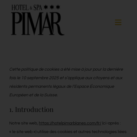
Skip
to
content
Toggle
Naviga
Chambres
Services d’hôtel
Cette politique de cookies a été mise à jour pour la dernière
fois le 10 septembre 2025 et s’applique aux citoyens et aux
résidents permanents légaux de l’Espace Économique
Spa
Européen et de la Suisse.
1. Introduction
Blanes
Notre site web,
https://hotelpimarblanes.com/fr/
(ci-après :
Galerie
« le site web ») utilise des cookies et autres technologies liées