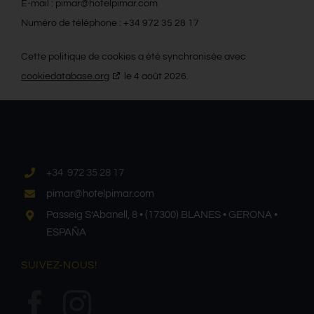
E-mail :
pimar@
hotelpimar.com
Numéro de téléphone : +34 972 35 28 17
Cette politique de cookies a été synchronisée avec
cookiedatabase.org
le 4 août 2026.
+34 972 35 28 17
pimar@hotelpimar.com
Passeig S’Abanell, 8 • (17300) BLANES • GERONA •
ESPAÑA
SUIVEZ-NOUS!