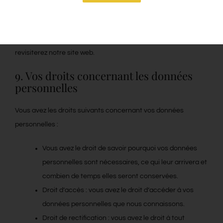
correctement si tous les cookies sont désactivés. Si vous
supprimez les cookies dans votre navigateur, ils seront de
nouveau placés après votre consentement lorsque vous
revisiterez notre site web.
9. Vos droits concernant les données
personnelles
Vous avez les droits suivants concernant vos données
personnelles :
Vous avez le droit de savoir pourquoi vos données
personnelles sont nécessaires, ce qui leur arrivera et
combien de temps elles seront conservées.
Droit d’accès : vous avez le droit d’accéder à vos
données personnelles que nous connaissons.
Droit de rectification : vous avez le droit à tout