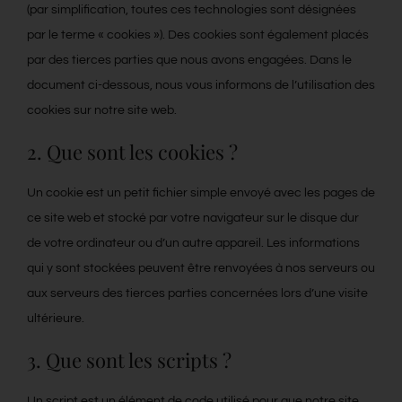
(par simplification, toutes ces technologies sont désignées
Contact
par le terme « cookies »). Des cookies sont également placés
par des tierces parties que nous avons engagées. Dans le
document ci-dessous, nous vous informons de l’utilisation des
Blog
cookies sur notre site web.
2. Que sont les cookies ?
Français
Un cookie est un petit fichier simple envoyé avec les pages de
ce site web et stocké par votre navigateur sur le disque dur
de votre ordinateur ou d’un autre appareil. Les informations
qui y sont stockées peuvent être renvoyées à nos serveurs ou
aux serveurs des tierces parties concernées lors d’une visite
ultérieure.
3. Que sont les scripts ?
Un script est un élément de code utilisé pour que notre site