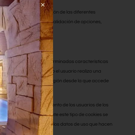
aplicación y la utilización de las diferentes
respuesta, rendimiento o validación de opciones,
ceda al servicio con determinadas características
ultados a mostrar cuando el usuario realiza una
cede al servicio o de la región desde la que accede
análisis del comportamiento de los usuarios de los
formación recogida mediante este tipo de cookies se
s en función del análisis de los datos de uso que hacen