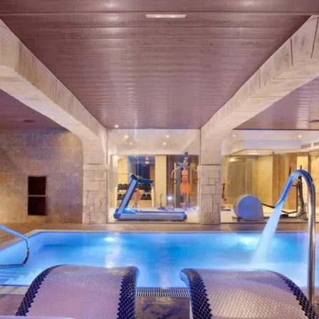
usuario la navegación a través de una página web, plataforma o 
en para el mantenimiento de la sesión, la gestión del tiempo de 
ntenidos.
 las que permiten recordar información para que el usuario ac
 otros usuarios, como, por ejemplo, el idioma, el número de res
n función del tipo de navegador a través del cual el usuario ac
as que permiten al responsable de las mismas el seguimiento y 
cluida la cuantificación de los impactos de los anuncios. La in
ios web, aplicación o plataforma, con el fin de introducir mejora