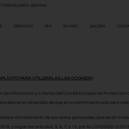
8, (17300) BLANES, GERONA
S
SERVICIOS
SPA
BLANES
GALERÍA
CONT
PLÍCITO PARA UTILIZARLAS LAS COOKIES?
ón de información y criterios del Comité Europeo en Protección
rpretarse en el sentido de que el consentimiento solo será válido
ealizar el tratamiento de sus datos personales que serán trat
, y según los artículos, 5, 6, 7, y 13, por la LOPDGDD-3/2018, 