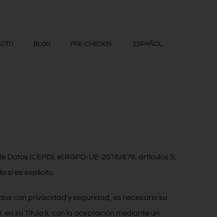
ACTO
BLOG
PRE-CHECKIN
ESPAÑOL
 de Datos (CEPD), el RGPD-UE-2016/679, artículos.5,
 si es explícito.
ados con privacidad y seguridad, es necesario su
en su Título II, con la aceptación mediante un