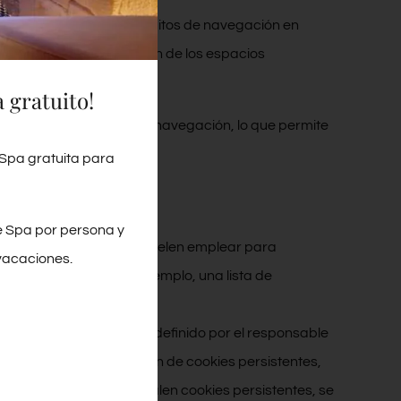
 permiten analizar sus hábitos de navegación en
arias permiten la gestión de los espacios
 gratuito!
nuada de sus hábitos de navegación, lo que permite
 Spa gratuita para
e Spa por persona y
na página web/App. Se suelen emplear para
vacaciones.
 una sola ocasión (por ejemplo, una lista de
ados durante un periodo definido por el responsable
s necesaria la utilización de cookies persistentes,
odo caso, cuando se instalen cookies persistentes, se