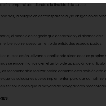
ción temporal atendiendo a la finalidad de su uso.
son dos, la obligación de transparencia y la obligación de obten
arial, el modelo de negocio que desarrollan y el alcance de s
mente, bien con el asesoramiento de entidades especializadas.
kies que se están utilizando, analizando si son cookies propias 
mas se encuentran o no en el ámbito de aplicación del artículo
s, es recomendable realizar periódicamente esta revisión a fin 
e que las soluciones que se implementen para dar cumplimiento 
eben ser soluciones que la mayoría de navegadores reconozcan
KIES: