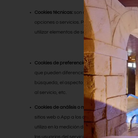
Cookies técnicas:
son aquellas que permiten al 
opciones o servicios. Por ejemplo, las que sirv
utilizar elementos de seguridad y compartir co
Cookies de preferencias o personalización:
Son
que pueden diferenciar su experiencia de la de
búsqueda, el aspecto o contenido del servicio e
al servicio, etc.
Cookies de análisis o medición (analytics):
Son l
sitios web o App a los que están vinculadas, in
utiliza en la medición de la actividad de los sit
los usuarios del servicio.