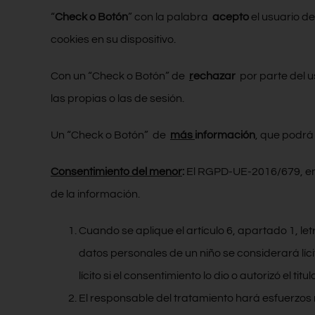
“
Check o Botón
” con la palabra
acepto
el usuario d
cookies en su dispositivo.
Con un “Check o Botón” de
r
echazar
por parte del 
las propias o las de sesión.
Un “Check o Botón” de
más
información
, que podrá
Consentimiento del menor
:
El RGPD-UE-2016/679, en el
de la información.
Cuando se aplique el artículo 6, apartado 1, letr
datos personales de un niño se considerará líc
lícito si el consentimiento lo dio o autorizó el ti
El responsable del tratamiento hará esfuerzos r