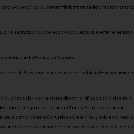
e esta web/App, da su
consentimiento explícito
al tratamiento d
usuario, rechaza las cookies salvo aquellas que estén exentas 
 acceder a esta Política de Cookies
 artículo 8, expone, condiciones aplicables al consentimiento d
a a), en relación con la oferta directa a niños de servicios de l
ito cuando tenga como mínimo 16 años. Si el niño es menor de 
tular de la patria potestad o tutela sobre el niño, y solo en la medi
azonables para verificar en tales casos que el consentimiento fu