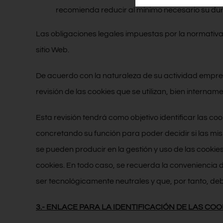
recomienda reducir al mínimo necesario su dura
Las obligaciones legales impuestas por la normativa 
sitio Web.
De acuerdo con la naturaleza de su actividad empres
revisión de las cookies que se utilizan, bien interna
Esta revisión tendrá como objetivo identificar las coo
concretando su función para poder decidir si las mis
se pueden producir en la gestión y uso de las cookie
cookies. En todo caso, se recuerda la conveniencia d
ser tecnológicamente neutrales y que, por tanto, d
3.- ENLACE PARA LA IDENTIFICACIÓN DE LAS COO