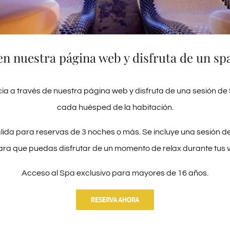
e, tratadas por el administrador de la App o por terceros, nos
 relacionada con su perfil de navegación. Las cookies publicit
en nuestra página web y disfruta de un spa
to de los usuarios obtenida a través de la observación conti
dad en función del mismo.
ia a través de nuestra página web y disfruta de una sesión de
cada huésped de la habitación.
necerán activas:
lida para reservas de 3 noches o más. Se incluye una sesión d
a recabar y almacenar datos mientras el usuario accede a u
ara que puedas disfrutar de un momento de relax durante tus 
ar para la prestación del servicio solicitado por el usuario en
Acceso al Spa exclusivo para mayores de 16 años.
r la sesión.
guen almacenados en el terminal y pueden ser accedidos y trat
RESERVA AHORA
varios años. A este respecto debe valorarse específicamente si e
an reducirse mediante la utilización de cookies de sesión. En t