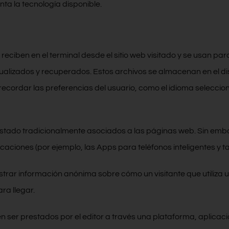
nta la tecnología disponible.
ciben en el terminal desde el sitio web visitado y se usan par
alizados y recuperados. Estos archivos se almacenan en el dis
a recordar las preferencias del usuario, como el idioma selecci
stado tradicionalmente asociados a las páginas web. Sin embar
aciones (por ejemplo, las Apps para teléfonos inteligentes y ta
strar información anónima sobre cómo un visitante que utiliza 
ra llegar.
n ser prestados por el editor a través una plataforma, aplicaci