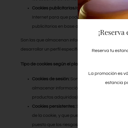
Cookies publicitarias/de publicidad:
Son las qu
Internet para que podamos mostrarle publicidad
publicitarios en base a criterios concretos.
¡Reserva 
Son las que almacenan información del comportamien
desarrollar un perfil específico para mostrar publici
Reserva tu estanc
Tipo de cookies según el plazo de tiempo que perma
La promoción es vá
Cookies de sesión:
Son aquellas diseñadas par
estancia p
almacenar información que solo interesa conserv
productos adquiridos) y desaparecen al termina
Cookies persistentes:
Son las que los datos si
de la cookie, y que puede ir de unos minutos a 
puesto que los riesgos para la privacidad podrí