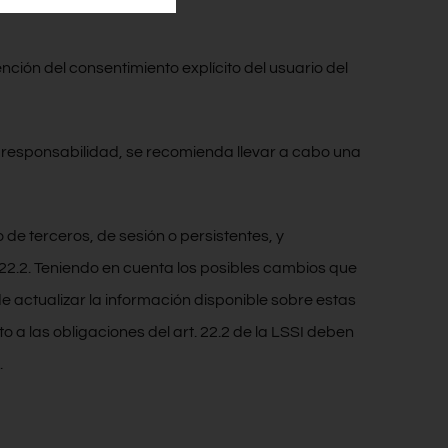
ción del consentimiento explícito del usuario del
u responsabilidad, se recomienda llevar a cabo una
o de terceros, de sesión o persistentes, y
 22.2. Teniendo en cuenta los posibles cambios que
de actualizar la información disponible sobre estas
a las obligaciones del art. 22.2 de la LSSI deben
.