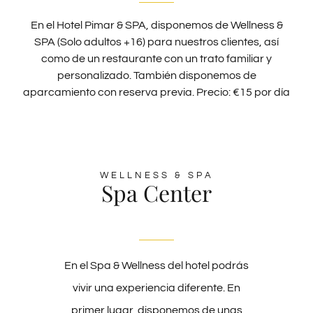
En el Hotel Pimar & SPA, disponemos de Wellness &
SPA (Solo adultos +16) para nuestros clientes, así
BLOG
como de un restaurante con un trato familiar y
personalizado. También disponemos de
aparcamiento con reserva previa. Precio: €15 por día
PRE-CHECKIN
Español
WELLNESS & SPA
Spa Center
En el Spa & Wellness del hotel podrás
vivir una experiencia diferente. En
primer lugar, disponemos de unas