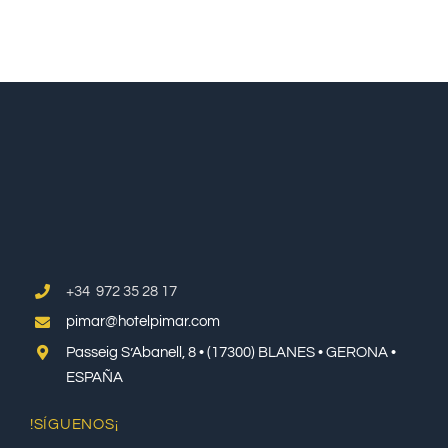
+34 972 35 28 17
pimar@hotelpimar.com
Passeig S’Abanell, 8 • (17300) BLANES • GERONA •
ESPAÑA
!SÍGUENOS¡