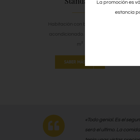
Standard
La promoción es vá
estancia p
Habitación con balcón y aire
acondicionado.
Tamaño:
12
m²
SABER MÁS
«Todo genial. Es el segu
será el ultimo. La comid
tenia unas vistas precios