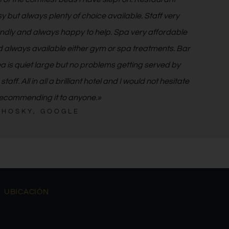
y but always plenty of choice available. Staff very
endly and always happy to help. Spa very affordable
 always available either gym or spa treatments. Bar
a is quiet large but no problems getting served by
 staff. All in all a brilliant hotel and I would not hesitate
recommending it to anyone.»
HOSKY, GOOGLE
UBICACIÓN