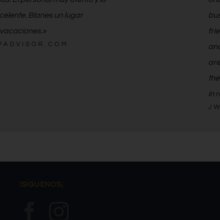
xcelente. Blanes un lugar
bus
 vacaciones.»
fri
IPADVISOR.COM
and
are
the
in 
JW
!SÍGUENOS¡