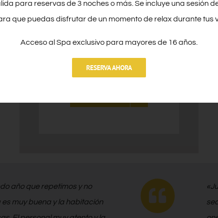
Mar
lida para reservas de 3 noches o más. Se incluye una sesión d
ara que puedas disfrutar de un momento de relax durante tus 
Habitación con balcón, aire
Acceso al Spa exclusivo para mayores de 16 años.
acondicionado y vistas.
RESERVA AHORA
Tamaño:
12 m²
SABER MÁS
ndo año que repetimos y no
«Ju
a es muy buena y la habitación
sea
as. El personal muy atento y la
one