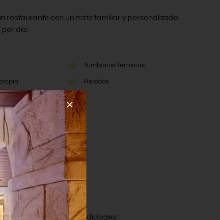
n restaurante con un trato familiar y personalizado.
por día.
Tumbonas térmicas
propia
Helados
n las más exigentes comodidades: