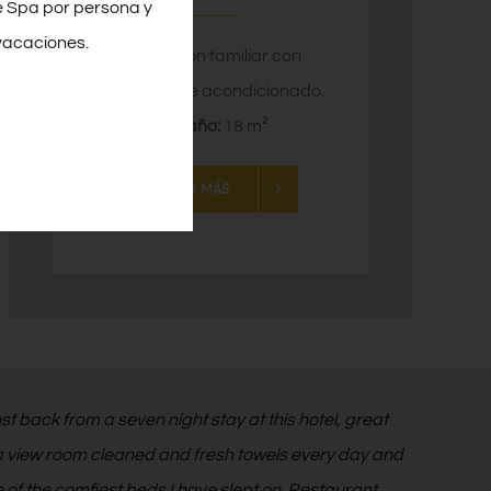
e Spa por persona y
vacaciones.
Habitación familiar con
balcón y aire acondicionado.
Tamaño:
18 m²
SABER MÁS
st back from a seven night stay at this hotel, great
 view room cleaned and fresh towels every day and
 of the comfiest beds I have slept on. Restaurant