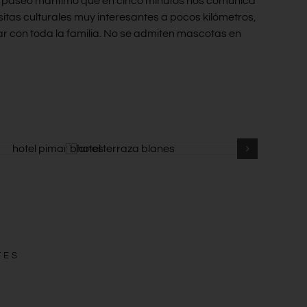
 un paseo marítimo que en cinco minutos nos comunica
sitas culturales muy interesantes a pocos kilómetros,
ar con toda la familia. No se admiten mascotas en
TES