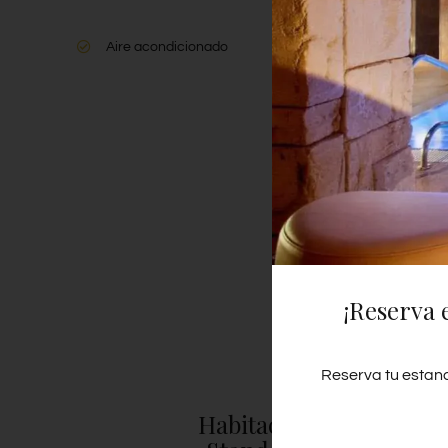
Aire acondicionado
Baño
Seca
¡Reserva 
Reserva tu estanc
Habitación