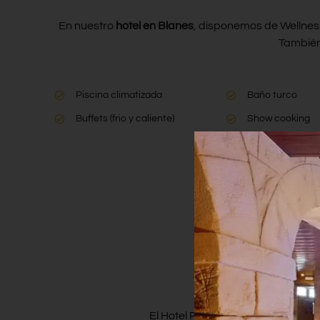
En nuestro
hotel en Blanes
, disponemos de Wellness
También
Piscina climatizada
Baño turco
Buffets (frio y caliente)
Show cooking
El Hotel Pimar en Blanes cuenta