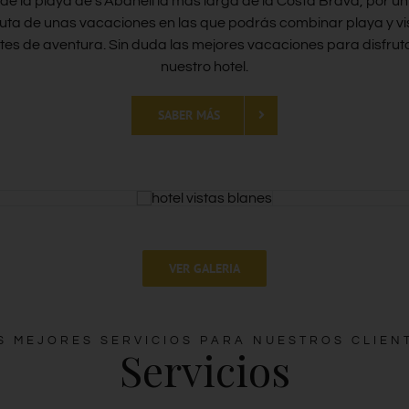
e de la playa de s’Abanell la más larga de la Costa Brava, por
isfruta de unas vacaciones en las que podrás combinar playa y vi
ortes de aventura. Sin duda las mejores vacaciones para disfrut
nuestro hotel.
SABER MÁS
VER GALERIA
S MEJORES SERVICIOS PARA NUESTROS CLIEN
Servicios