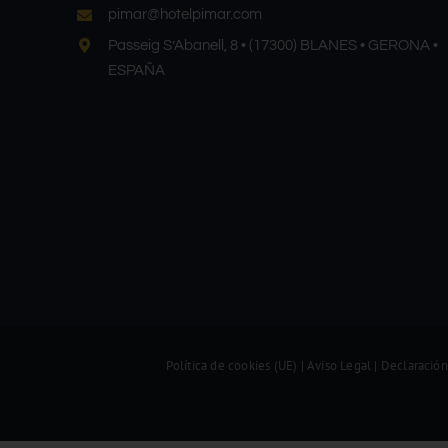
pimar@hotelpimar.com
Passeig S’Abanell, 8 • (17300) BLANES • GERONA •
ESPAÑA
Política de cookies (UE)
|
Aviso Legal
|
Declaración