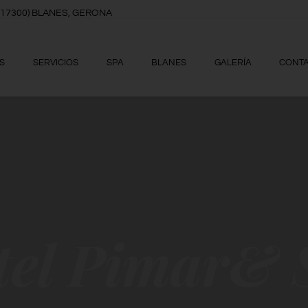
8, (17300) BLANES, GERONA
S
SERVICIOS
SPA
BLANES
GALERÍA
CONT
tel Pimar& 