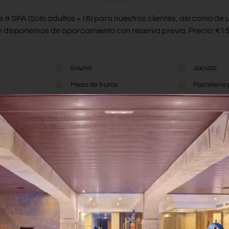
 & SPA (Solo adultos +16) para nuestros clientes, así como de u
 disponemos de aparcamiento con reserva previa. Precio: €15 
Sauna
Jacuzzi
Mesa de frutas
Pastelería 
SABER MÁS
Habitaciones
 con 175 habitaciones acogedoras. Cada habitación cuenta co