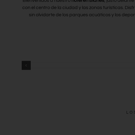
Bienvenidos a nuestro
hotel en Blanes
, justo delant
con el centro de la ciudad y las zonas turísticas. D
sin olvidarte de los parques acuáticos y los dep
LO