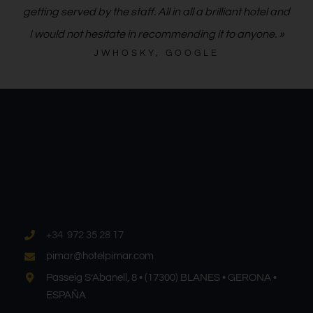
treatments. Bar area is quiet large but no problems
getting served by the staff. All in all a brilliant hotel and
I would not hesitate in recommending it to anyone. »
JWHOSKY, GOOGLE
+34 972 35 28 17
pimar@hotelpimar.com
Passeig S’Abanell, 8 • (17300) BLANES • GERONA •