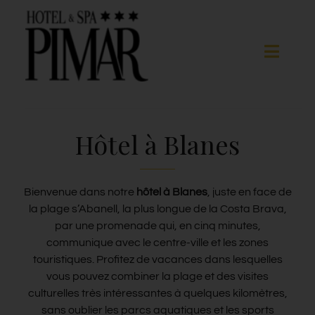
Skip
to
content
Toggle
Naviga
Chambres
Hôtel à Blanes
Services d’hôtel
Bienvenue dans notre
hôtel à Blanes
, juste en face de
Spa
la plage s’Abanell, la plus longue de la Costa Brava,
par une promenade qui, en cinq minutes,
communique avec le centre-ville et les zones
Blanes
touristiques. Profitez de vacances dans lesquelles
vous pouvez combiner la plage et des visites
Galerie
culturelles très intéressantes à quelques kilomètres,
sans oublier les parcs aquatiques et les sports