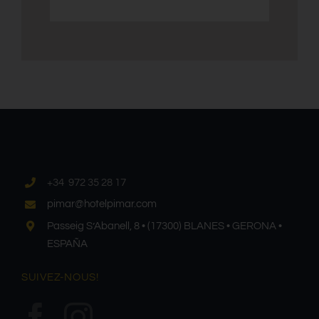
+34 972 35 28 17
pimar@hotelpimar.com
Passeig S’Abanell, 8 • (17300) BLANES • GERONA •
ESPAÑA
SUIVEZ-NOUS!