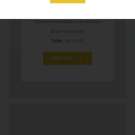
Chambre familiale avec balcon
et climatisation.
Taille
: 18-20 m²
SVOIR PLUS