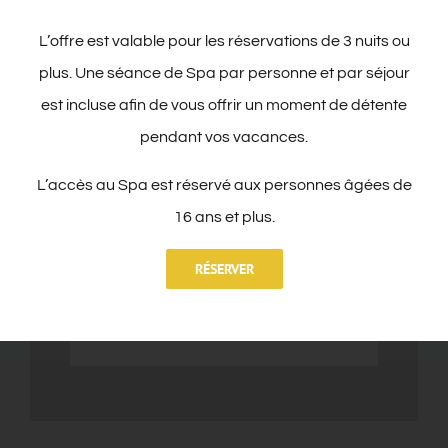
L’offre est valable pour les réservations de 3 nuits ou
plus. Une séance de Spa par personne et par séjour
Premium
est incluse afin de vous offrir un moment de détente
pendant vos vacances.
Chambre avec balcon,
L’accès au Spa est réservé aux personnes âgées de
climatisation et vue sur la rue.
16 ans et plus.
Taille:
25 m²
RÉSERVER
SAVOIR PLUS