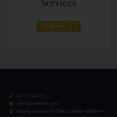
Services
SAVOIR PLUS
+34 972 35 28 17
pimar@hotelpimar.com
Passeig S’Abanell, 8 • (17300) BLANES • GERONA •