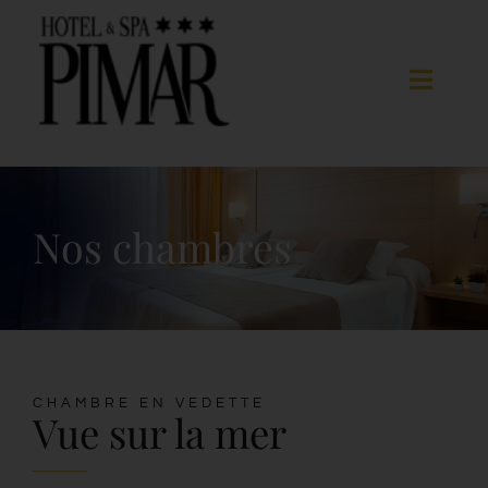
Skip
to
content
Toggle
Naviga
Chambres
Nos chambres
Services d’hôtel
Spa
Blanes
CHAMBRE EN VEDETTE
Vue sur la mer
Galerie