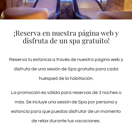
¡Reserva en nuestra página web y
disfruta de un spa gratuito!
Reserva tu estancia a través de nuestra página web y
disfruta de una sesión de Spa gratuita para cada
huésped de la habitación.
+34 972 35 28 17
La promoción es válida para reservas de 3 noches o
pimar@hotelpimar.com
más. Se incluye una sesión de Spa por persona y
Passeig S’Abanell, 8 • (17300) BLANES • GERONA •
ESPAÑA
estancia para que puedas disfrutar de un momento
de relax durante tus vacaciones.
!SÍGUENOS¡