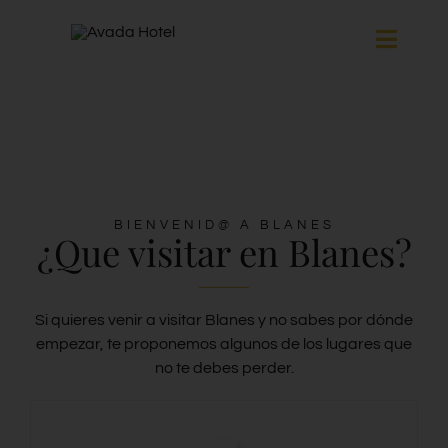
Saltar
Toggle
al
Naviga
contenido
HABITACIONES
SERVICIOS
BIENVENID@ A BLANES
¿Que visitar en Blanes?
SPA
BLANES
Si quieres venir a visitar Blanes y no sabes por dónde
empezar, te proponemos algunos de los lugares que
no te debes perder.
GALERÍA
CONTACTO