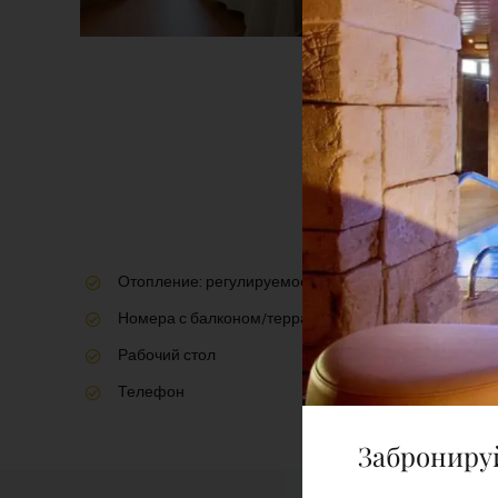
Отопление: регулируемое в комнате
Номера с балконом/террасой
Рабочий стол
Телефон
Заброниру