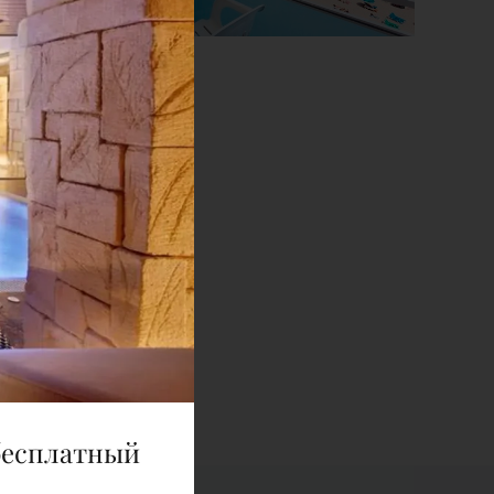
Е
мый в номере
ьную плату
бесплатный