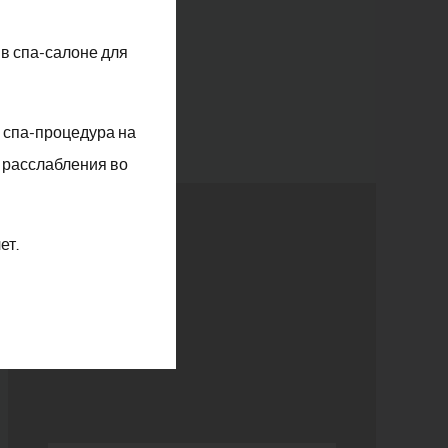
в спа-салоне для
комнаты
а спа-процедура на
 расслабления во
ет.