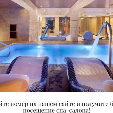
УДОБСТВА В НОМЕР
Ванна
Кондиционер: регулируе
фен
Минибар: за дополнител
Сейф: оплата
йте номер на нашем сайте и получите 
посещение спа-салона!