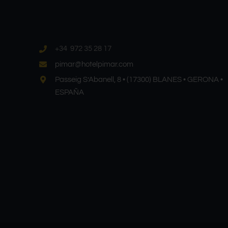
+34 972 35 28 17
pimar@hotelpimar.com
Passeig S’Abanell, 8 • (17300) BLANES • GERONA •
ESPAÑA