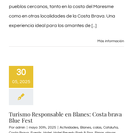
pueblos cercanos, tanto en la costa del Maresme
como en otras localidades de la Costa Brava. Una
BLOG
experiencia ideal para los amantes de [...]
PRE-CHECKIN
Más información
Español
30
05, 2025
Turismo Responsable en Blanes: Costa brava
Blue Fest
Por
admin
|
mayo 30th, 2025
|
Actividades
,
Blanes
,
calas
,
Cataluña
,
Costa Brava
,
Events
,
Hotel
,
Hotel Beverly Park & Spa
,
Pimar
,
playas
,