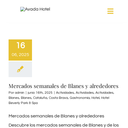
Saltar
Toggle
al
Naviga
contenido
HABITACIONES
16
SERVICIOS
06, 2025
SPA
Mercados semanales de Blanes y alrededores
BLANES
Por
admin
|
junio 16th, 2025
|
Actividades
,
Actividades
,
Actividades
,
Blanes
,
Blanes
,
Cataluña
,
Costa Brava
,
Gastronomía
,
Hotel
,
Hotel
Beverly Park & Spa
GALERÍA
Mercados semanales de Blanes y alrededores
Descubre los mercados semanales de Blanes y de los
CONTACTO