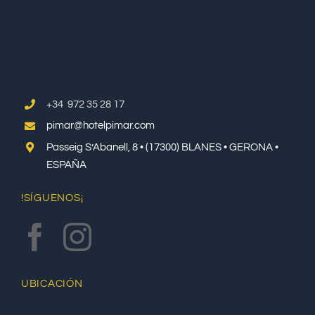
+34 972 35 28 17
pimar@hotelpimar.com
Passeig S’Abanell, 8 • (17300) BLANES • GERONA •
ESPAÑA
!SÍGUENOS¡
UBICACIÓN