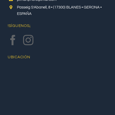
Passeig S’Abanell, 8 • (17300) BLANES • GERONA •
ESPAÑA
!SÍGUENOS¡
UBICACIÓN