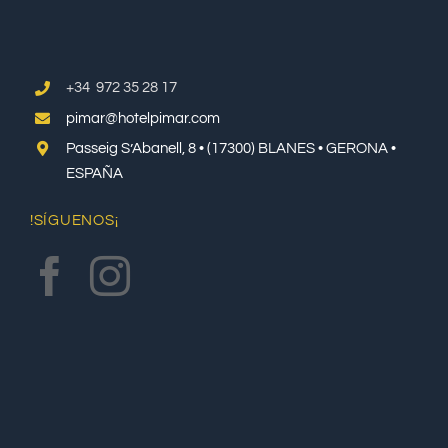
+34 972 35 28 17
pimar@hotelpimar.com
Passeig S’Abanell, 8 • (17300) BLANES • GERONA •
ESPAÑA
!SÍGUENOS¡