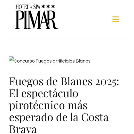
Saltar
al
Toggle
contenido
Naviga
HABITACIONES
Ver
SERVICIOS
imagen
Fuegos de Blanes 2025:
más
SPA
El espectáculo
grande
pirotécnico más
BLANES
esperado de la Costa
GALERÍA
Brava