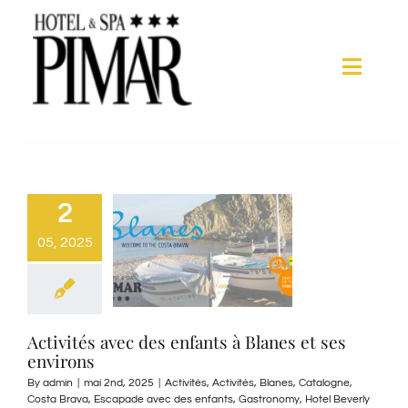
Skip
to
content
Toggle
Naviga
Chambres
Services d’hôtel
2
05, 2025
Spa
Blanes
Activités avec des enfants à Blanes et ses
environs
Galerie
By
admin
|
mai 2nd, 2025
|
Activités
,
Activités
,
Blanes
,
Catalogne
,
Costa Brava
,
Escapade avec des enfants
,
Gastronomy
,
Hotel Beverly