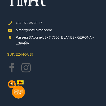
+34 972 35 28 17
pimar@hotelpimar.com
Passeig S’Abanell, 8 • (17300) BLANES • GERONA •
ESPAÑA
SUIVEZ-NOUS!