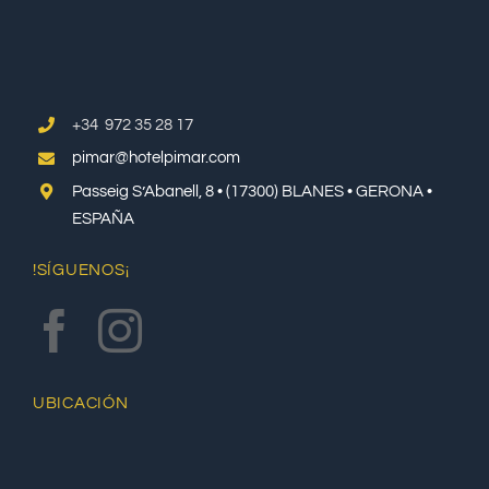
+34 972 35 28 17
pimar@hotelpimar.com
Passeig S’Abanell, 8 • (17300) BLANES • GERONA •
ESPAÑA
!SÍGUENOS¡
UBICACIÓN