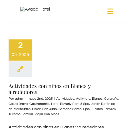
Saltar
Toggle
al
Naviga
contenido
HABITACIONES
2
SERVICIOS
05, 2025
SPA
Actividades con niños en Blanes y
alrededores
BLANES
Por
admin
|
mayo 2nd, 2025
|
Actividades
,
Activitats
,
Blanes
,
Cataluña
,
Costa Brava
,
Gastronomía
,
Hotel Beverly Park & Spa
,
Jardín Botánico
GALERÍA
de Marimurtra
,
Pimar
,
San Juan
,
Semana Santa
,
Spa
,
Turisme Familiar
,
Turismo Familiar
,
Viajar con niños
Actividades con niños en Blanes y alrededores
CONTACTO