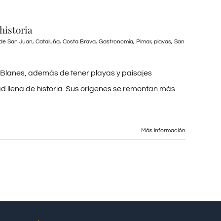
historia
o de San Juan
,
Cataluña
,
Costa Brava
,
Gastronomía
,
Pimar
,
playas
,
San
a Blanes, además de tener playas y paisajes
d llena de historia. Sus orígenes se remontan más
Más información