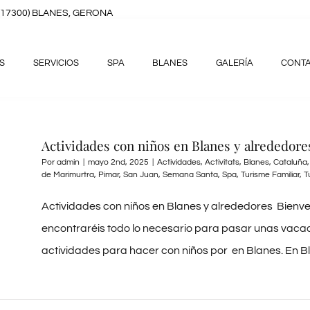
8, (17300) BLANES, GERONA
S
SERVICIOS
SPA
BLANES
GALERÍA
CONT
Actividades con niños en Blanes y alrededore
Por
admin
|
mayo 2nd, 2025
|
Actividades
,
Activitats
,
Blanes
,
Cataluña
de Marimurtra
,
Pimar
,
San Juan
,
Semana Santa
,
Spa
,
Turisme Familiar
,
T
Actividades con niños en Blanes y alrededores Bienve
encontraréis todo lo necesario para pasar unas vacac
actividades para hacer con niños por en Blanes. En Blan