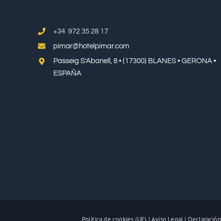
+34 972 35 28 17
pimar@hotelpimar.com
Passeig S’Abanell, 8 • (17300) BLANES • GERONA •
ESPAÑA
Política de cookies (UE)
|
Aviso Legal
|
Declaración