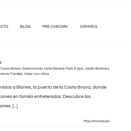
ACTO
BLOG
PRE-CHECKIN
ESPAÑOL
s
,
Costa Brava
,
Gastronomía
,
Hotel Beverly Park & Spa
,
Jardín Botánico
urismo Familiar
,
Viajar con niños
nidos a Blanes, la puerta de la Costa Brava, donde
iones en familia entretenidas. Descubre las
es, [...]
Más información