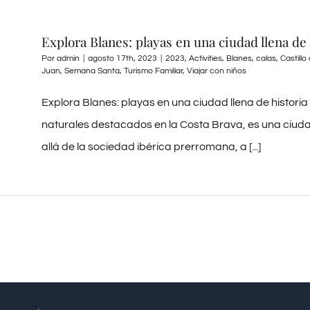
Explora Blanes: playas en una ciudad llena de 
Por
admin
|
agosto 17th, 2023
|
2023
,
Activities
,
Blanes
,
calas
,
Castill
Juan
,
Semana Santa
,
Turismo Familiar
,
Viajar con niños
Explora Blanes: playas en una ciudad llena de histori
naturales destacados en la Costa Brava, es una ciuda
allá de la sociedad ibérica prerromana, a [...]