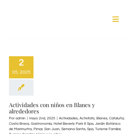
Saltar
al
Toggle
contenido
Naviga
HABITACIONES
2
SERVICIOS
05, 2025
SPA
BLANES
Actividades con niños en Blanes y
alrededores
Por
admin
|
mayo 2nd, 2025
|
Actividades
,
Activitats
,
Blanes
,
Cataluña
,
GALERÍA
Costa Brava
,
Gastronomía
,
Hotel Beverly Park & Spa
,
Jardín Botánico
de Marimurtra
,
Pimar
,
San Juan
,
Semana Santa
,
Spa
,
Turisme Familiar
,