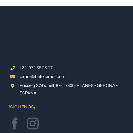
+34 972 35 28 17
pimar@hotelpimar.com
Passeig S’Abanell, 8 • (17300) BLANES • GERONA •
ESPAÑA
!SÍGUENOS¡