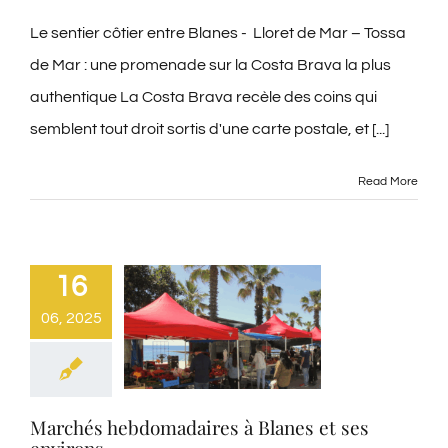
Le sentier côtier entre Blanes - Lloret de Mar – Tossa
Contact
de Mar : une promenade sur la Costa Brava la plus
authentique La Costa Brava recèle des coins qui
Blog
semblent tout droit sortis d'une carte postale, et [...]
Français
Read More
16
06, 2025
Marchés hebdomadaires à Blanes et ses
environs