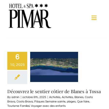
Skip
to
content
Toggle
Naviga
Chambres
Services d’hôtel
6
10, 2025
Spa
Blanes
Découvrez le sentier côtier de Blanes à Tossa
By
admin
|
octobre 6th, 2025
|
Activités
,
Activités
,
Blanes
,
Costa
Galerie
Brava
,
Costa Brava
,
Pâques Semaine sainte
,
plages
,
Que faire
,
Tourisme Familial
,
Voyager avec des enfants