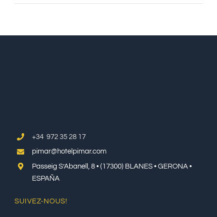
+34 972 35 28 17
pimar@hotelpimar.com
Passeig S’Abanell, 8 • (17300) BLANES • GERONA •
ESPAÑA
SUIVEZ-NOUS!