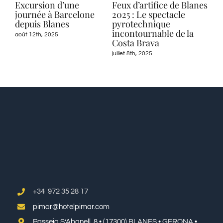
Excursion d’une
Feux d’artifice de Blanes
Tou
à
journée à Barcelone
2025 : Le spectacle
à Bl
depuis Blanes
pyrotechnique
Blue
incontournable de la
août 12th, 2025
mai 30
Costa Brava
juillet 8th, 2025
+34 972 35 28 17
pimar@hotelpimar.com
Passeig S’Abanell, 8 • (17300) BLANES • GERONA •