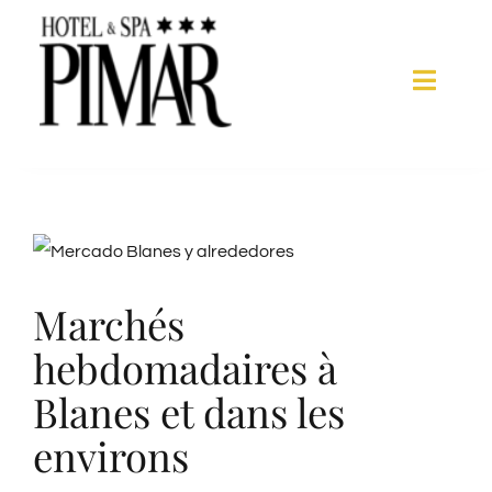
Skip
to
content
Toggle
Naviga
Chambres
Services d’hôtel
View
Larger
Marchés
Spa
Image
hebdomadaires à
Blanes
Blanes et dans les
environs
Galerie