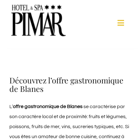
Skip
to
content
Toggle
Naviga
Chambres
Services d’hôtel
View
Découvrez l’offre gastronomique
Larger
de Blanes
Spa
Image
L’
offre gastronomique de Blanes
se caractérise par
Blanes
son caractère local et de proximité: fruits et légumes,
poissons, fruits de mer, vins, sucreries typiques, etc. Si
Galerie
vous êtes un amateur de bonne cuisine, continuez à