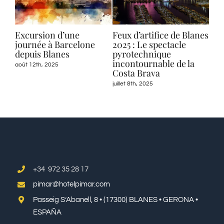
Excursion d’une
Feux d’artifice de Blanes
Ma
 à
journée à Barcelone
2025 : Le spectacle
heb
depuis Blanes
pyrotechnique
Bla
incontournable de la
août 12th, 2025
juin 
Costa Brava
juillet 8th, 2025
+34 972 35 28 17
pimar@hotelpimar.com
Passeig S’Abanell, 8 • (17300) BLANES • GERONA •
ESPAÑA