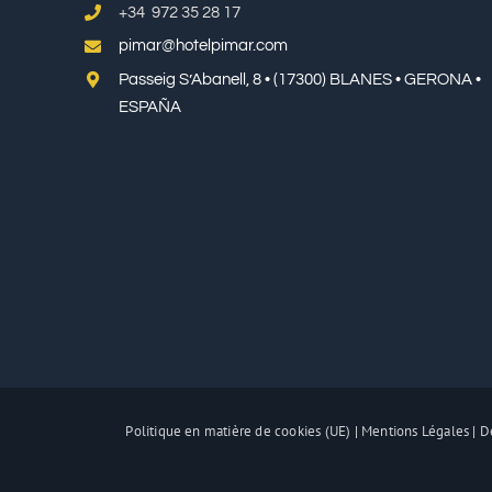
+34 972 35 28 17
pimar@hotelpimar.com
Passeig S’Abanell, 8 • (17300) BLANES • GERONA •
ESPAÑA
Politique en matière de cookies (UE)
|
Mentions Légales
|
Dé