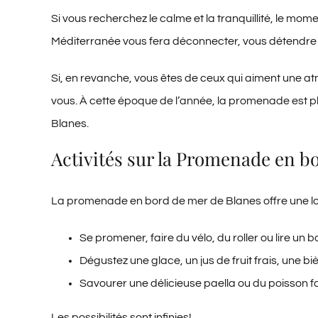
Si vous recherchez le calme et la tranquillité, le mo
Méditerranée vous fera déconnecter, vous détendre 
Si, en revanche, vous êtes de ceux qui aiment une atm
vous. À cette époque de l’année, la promenade est ple
Blanes.
Activités sur la Promenade en b
La promenade en bord de mer de Blanes offre une long
Se promener, faire du vélo, du roller ou lire un b
Dégustez une glace, un jus de fruit frais, une b
Savourer une délicieuse paella ou du poisson 
Les possibilités sont infinies!